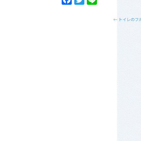
←
トイレのフ