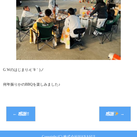
G.Wのはじまり♪( ´θ｀)ノ
何年振りかのBBQを楽しみました♪
←
感謝‼︎
感謝
→
Copyright (C) 株式会社HANASUI