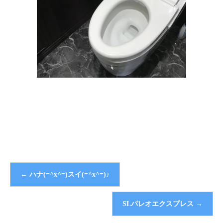
←
ハナ(=^x^=)スイ(=^x^=)♪
SLパレオエクスプレス
→