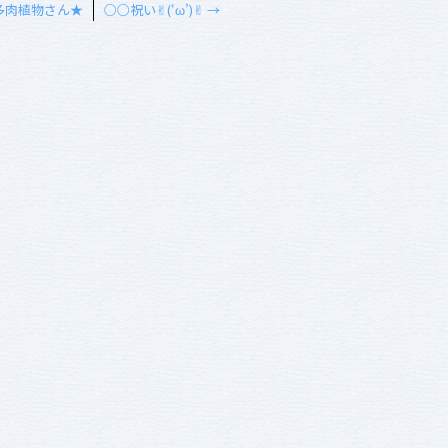
多肉植物さん★
○○祝い✌︎(‘ω’)✌︎
→