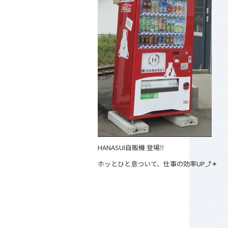
HANASUI自販機 登場‼︎
ホッとひと息ついて、仕事の効率UP⤴︎✴︎