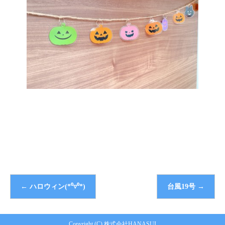
←
ハロウィン(*⁰▿⁰*)
台風19号
→
Copyright (C) 株式会社HANASUI