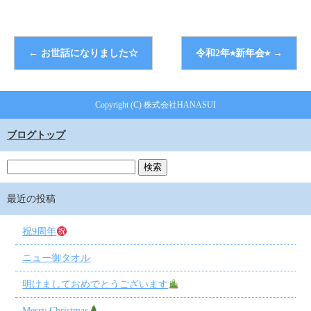
←
お世話になりました☆
令和2年⭐︎新年会⭐︎
→
Copyright (C) 株式会社HANASUI
ブログトップ
最近の投稿
祝9周年
ニュー御タオル
明けましておめでとうございます
Merry Christmas