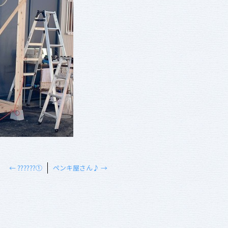
←
⁇⁇⁇①
ペンキ屋さん♪
→