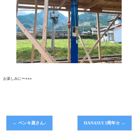
お楽しみに〜⭐︎⭐︎⭐︎
←
ペンキ屋さん♪
HANASUI 3周年☆
→