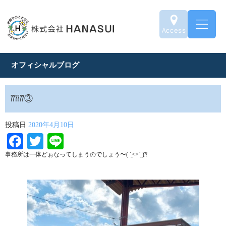
オフィシャルブログ
⁇⁇⁇③
投稿日
2020年4月10日
Facebook
Twitter
Line
事務所は一体どぉなってしまうのでしょう〜( ˊ̱˂˃ˋ̱ )⁇