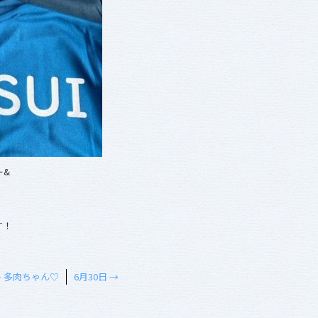
ー&
す！
←
多肉ちゃん♡
6月30日
→