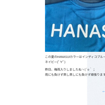
この夏のHANASUIカラーはインディコブル
ネイビー(ﾟ∀ﾟ)
昨日、梅雨入りしましたねヽ(´o｀；
雨にも負けず蒸し蒸しにも負けず頑張りま